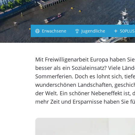
Südafrika
Irland
Schottland
Erwachsene
Jugendliche
50PLUS
Jamaika
alle Länder
Mit Freiwilligenarbeit Europa haben Si
Gr
besser als ein Sozialeinsatz? Viele Lä
Sommerferien. Doch es lohnt sich, tief
wunderschönen Landschaften, geschicht
der Welt. Ein schöner Nebeneffekt ist
mehr Zeit und Ersparnisse haben Sie fü