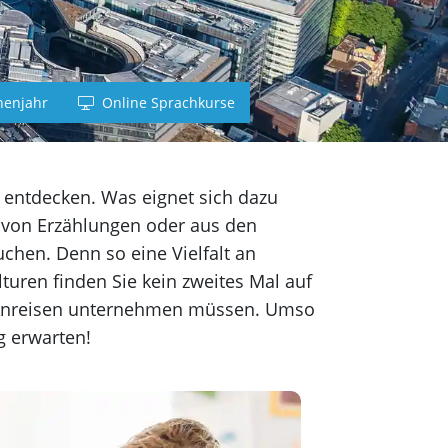
nd
h
enjahr
Online Sprachkurse
sch
h
u entdecken. Was eignet sich dazu
, von Erzählungen oder aus den
chen. Denn so eine Vielfalt an
ren finden Sie kein zweites Mal auf
en Anreisen unternehmen müssen. Umso
g erwarten!