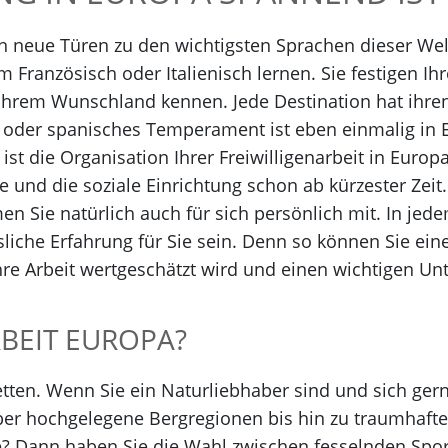
nen neue Türen zu den wichtigsten Sprachen dieser We
m Französisch oder Italienisch lernen. Sie festigen I
n Ihrem Wunschland kennen. Jede Destination hat ihre
 oder spanisches Temperament ist eben einmalig in E
t die Organisation Ihrer Freiwilligenarbeit in Europa
ie und die soziale Einrichtung schon ab kürzester Zei
Sie natürlich auch für sich persönlich mit. In jede
sliche Erfahrung für Sie sein. Denn so können Sie ein
Ihre Arbeit wertgeschätzt wird und einen wichtigen U
BEIT EUROPA?
cetten. Wenn Sie ein Naturliebhaber sind und sich ger
über hochgelegene Bergregionen bis hin zu traumhaft
ste? Dann haben Sie die Wahl zwischen fesselnden Spo