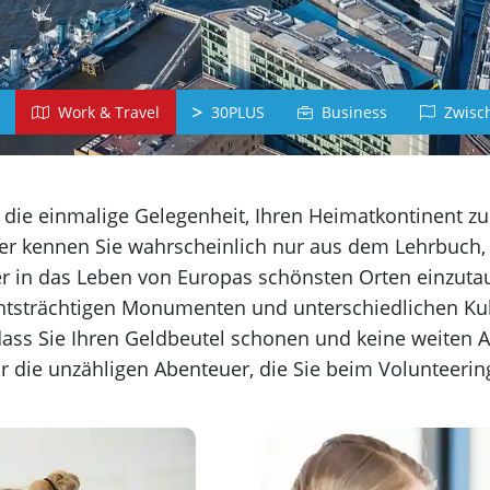
Belgien
Dominikanische
Deutschla
Republik
Arabisch
Japanisc
Chile
Jordanien
Japan
Peru
Work & Travel
30PLUS
Business
Zwisch
Türkisch
Vietnamesi
Panama
Türkei
Vietnam
alle Länder
Griechisch
Russisc
e die einmalige Gelegenheit, Ihren Heimatkontinent z
Chinesisch
iechenland
Lettland
nder kennen Sie wahrscheinlich nur aus dem Lehrbuch
China
er in das Leben von Europas schönsten Orten einzutau
Taiwan
strächtigen Monumenten und unterschiedlichen Kultu
Koreanisch
, dass Sie Ihren Geldbeutel schonen und keine weit
r die unzähligen Abenteuer, die Sie beim Volunteerin
Korea