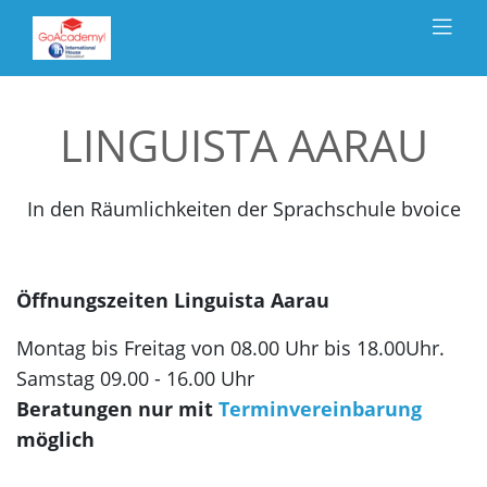
SPRACHEN &
LÄNDER
KURSANGEBOTE
WORK
LINGUISTA AARAU
& TRAVEL
KONTAKT
In den Räumlichkeiten der Sprachschule bvoice
ERWACHSENE
BUSINESS
30PLUS
JUGENDLICHE
5
Öffnungszeiten Linguista Aarau
Englisch
Französisch
Spanisch
Italienisch
Montag bis Freitag von 08.00 Uhr bis 18.00Uhr.
England
Frankreich
Spanien
Schweiz
Samstag 09.00 - 16.00 Uhr
USA
Schweiz
Costa
Italien
Beratungen nur mit
Terminvereinbarung
Rica
Australien
Kanada
Portugiesisch
möglich
Mexiko
Malta
Guadeloupe
Portugal