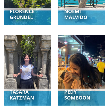
FLORENCE
NOEMI
GRÜNDEL
MALVIDO
TASARA
PEDY
KATZMAN
SOMBOON