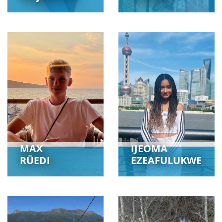
MAX
IJEOMA
RÜEDI
EZEAFULUKWE