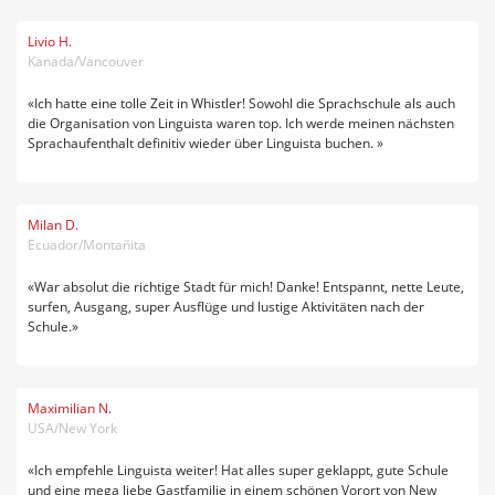
Livio H.
Kanada/Vancouver
«Ich hatte eine tolle Zeit in Whistler! Sowohl die Sprachschule als auch
die Organisation von Linguista waren top. Ich werde meinen nächsten
Sprachaufenthalt definitiv wieder über Linguista buchen. »
Milan D.
Ecuador/Montañita
«War absolut die richtige Stadt für mich! Danke! Entspannt, nette Leute,
surfen, Ausgang, super Ausflüge und lustige Aktivitäten nach der
Schule.»
Maximilian N.
USA/New York
«Ich empfehle Linguista weiter! Hat alles super geklappt, gute Schule
und eine mega liebe Gastfamilie in einem schönen Vorort von New