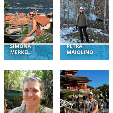
SIMONA
PETRA
MERKEL
MAIOLINO