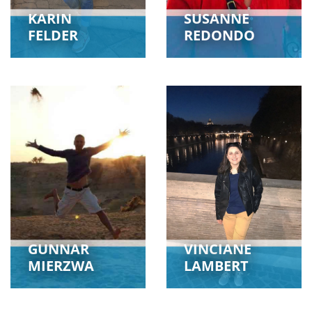
KARIN
SUSANNE
FELDER
REDONDO
GUNNAR
VINCIANE
MIERZWA
LAMBERT