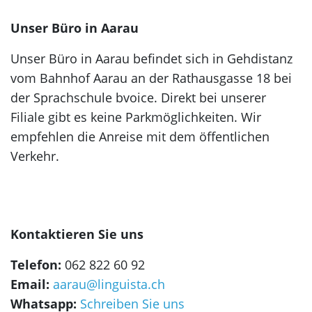
Kuba
Kanada
Tahiti
Brasilien
Ecuador
Unser Büro in Aarau
Neuseeland
La
Deutsch
Réunion
Kolumbien
Südafrika
Deutschland
Unser Büro in Aarau befindet sich in Gehdistanz
Belgien
Dominikanische
vom Bahnhof Aarau an der Rathausgasse 18 bei
Irland
Japanisch
Republik
Arabisch
der Sprachschule bvoice. Direkt bei unserer
Schottland
Japan
Chile
Filiale gibt es keine Parkmöglichkeiten. Wir
Jordanien
Jamaika
Vietnamesisch
Peru
empfehlen die Anreise mit dem öffentlichen
Türkisch
alle
Vietnam
Verkehr.
Panama
Länder
Türkei
Russisch
alle
Griechisch
Lettland
Länder
Griechenland
Chinesisch
Kontaktieren Sie uns
China
Telefon:
062 822 60 92
Taiwan
Email:
aarau@linguista.ch
Koreanisch
Whatsapp:
Schreiben Sie uns