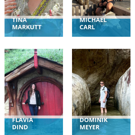
TINA
MICHAEL
MARKUTT
CARL
FLAVIA
DOMINIK
DIND
MEYER