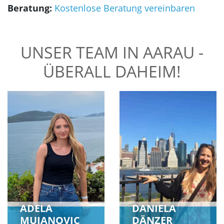
Korea
Beratung:
Kostenlose Beratung vereinbaren
UNSER TEAM IN AARAU -
ÜBERALL DAHEIM!
ADELA
DANIELA
MUJANOVIC
DÄNZER