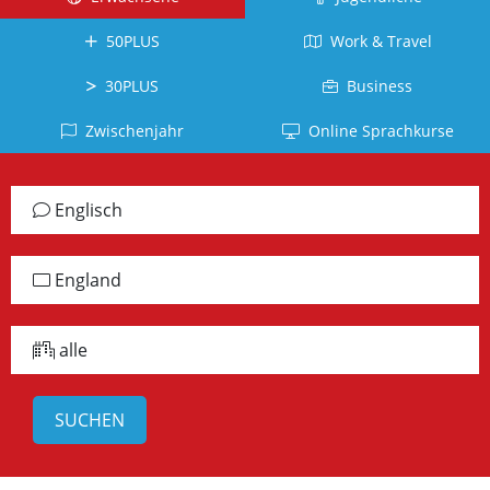
Kuba
Kanada
Tahiti
Brasilien
Ecuador
50PLUS
Work & Travel
Neuseeland
La
Deutsch
Réunion
Kolumbien
Südafrika
Deutschland
30PLUS
Business
Belgien
Dominikanische
Irland
Japanisch
Zwischenjahr
Online Sprachkurse
Republik
Arabisch
Schottland
Japan
Chile
Jordanien
Jamaika
Vietnamesisch
Englisch
Peru
Türkisch
alle
Vietnam
Panama
Länder
Türkei
Russisch
England
alle
Griechisch
Lettland
Länder
Griechenland
alle
Chinesisch
China
Taiwan
Koreanisch