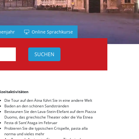
nd
h
enjahr
Online Sprachkurse
sch
h
izeitaktivitäten
Die Tour auf den Ätna führt Sie in eine andere Welt
Baden an den schönen Sandstränden
Bestaunen Sie den Lava-Stein-Elefant auf dem Piazza
Duomo, das griechische Theater oder die Via Etnea
Festa di Sant'Ataga im Februar
Probieren Sie die typsischen Crispelle, pasta alla
norma und vieles mehr