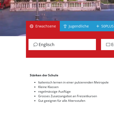
Südafrika
Irland
Schottland
Erwachsene
Jugendliche
50PLUS
Jamaika
alle Länder
Englisch
E
Gr
Stärken der Schule
Italienisch lernen in einer pulsierenden Metropole
Kleine Klassen
regelmässige Ausflüge
Grosses Zusatzangebot an Freizeitkursen
Gut geeignet für alle Altersstufen