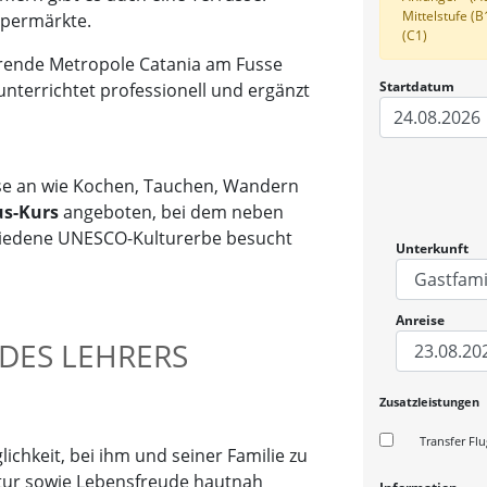
Mittelstufe (B
Supermärkte.
(C1)
sierende Metropole Catania am Fusse
Startdatum
unterrichtet professionell und ergänzt
24.08.2026
rse an wie Kochen, Tauchen, Wandern
us-Kurs
angeboten, bei dem neben
schiedene UNESCO-Kulturerbe besucht
Unterkunft
Anreise
 DES LEHRERS
Zusatzleistungen
Transfer Fl
lichkeit, bei ihm und seiner Familie zu
ltur sowie Lebensfreude hautnah