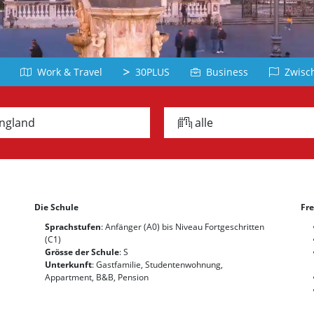
Belgien
Dominikanische
Deutschla
Republik
Arabisch
Japanisc
Chile
Jordanien
Japan
Peru
Work & Travel
30PLUS
Business
Zwisch
Türkisch
Vietnamesi
Panama
Türkei
Vietnam
alle Länder
ngland
alle
Griechisch
Russisc
Chinesisch
iechenland
Lettland
China
Taiwan
Die Schule
Fre
Koreanisch
Sprachstufen
: Anfänger (A0) bis Niveau Fortgeschritten
Korea
(C1)
Grösse der Schule
: S
Unterkunft
: Gastfamilie, Studentenwohnung,
Appartment, B&B, Pension