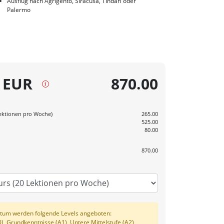
Ausflug nach Agrigento, Siracusa, Tindari oder
Palermo
 EUR
870.00
Lektionen pro Woche)
265.00
525.00
80.00
870.00
tum werden folgende Levels angeboten:
), Grundkenntnisse (A1), Untere Mittelstufe (A2),