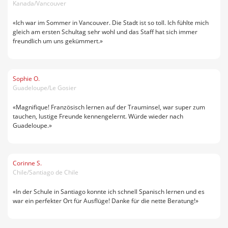
Kanada/Vancouver
«Ich war im Sommer in Vancouver. Die Stadt ist so toll. Ich fühlte mich
gleich am ersten Schultag sehr wohl und das Staff hat sich immer
freundlich um uns gekümmert.»
Sophie O.
Guadeloupe/Le Gosier
«Magnifique! Französisch lernen auf der Trauminsel, war super zum
tauchen, lustige Freunde kennengelernt. Würde wieder nach
Guadeloupe.»
Corinne S.
Chile/Santiago de Chile
«In der Schule in Santiago konnte ich schnell Spanisch lernen und es
war ein perfekter Ort für Ausflüge! Danke für die nette Beratung!»