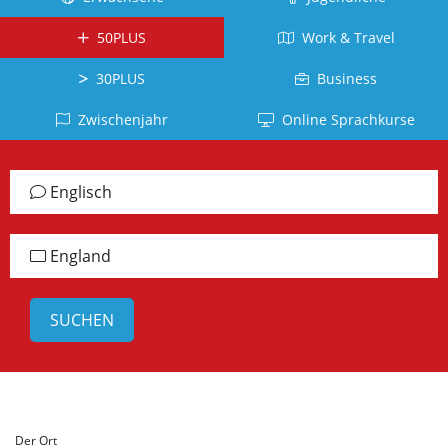
Kuba
Kanada
Tahiti
Brasilien
Ecuador
50PLUS
Work & Travel
Neuseeland
La
Deutsch
Réunion
Kolumbien
Südafrika
Deutschland
30PLUS
Business
Belgien
Dominikanische
Irland
Japanisch
Zwischenjahr
Online Sprachkurse
Republik
Arabisch
Schottland
Japan
Chile
Jordanien
Jamaika
Vietnamesisch
Englisch
Peru
Türkisch
alle
Vietnam
Panama
Länder
Türkei
Russisch
England
alle
Griechisch
Lettland
Länder
Griechenland
Chinesisch
China
Taiwan
Koreanisch
Der Ort