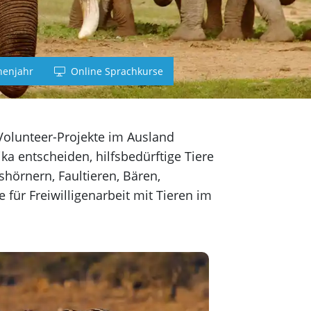
nd
h
enjahr
Online Sprachkurse
sch
h
e Volunteer-Projekte im Ausland
ka entscheiden, hilfsbedürftige Tiere
shörnern, Faultieren, Bären,
für Freiwilligenarbeit mit Tieren im