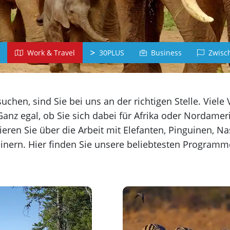
Belgien
Dominikanische
Deutschla
Republik
Arabisch
Japanisc
Chile
Jordanien
Japan
Peru
Work & Travel
30PLUS
Business
Zwisch
Türkisch
Vietnamesi
Panama
Türkei
Vietnam
alle Länder
Griechisch
Russisc
suchen, sind Sie bei uns an der richtigen Stelle. Viel
Chinesisch
iechenland
Lettland
anz egal, ob Sie sich dabei für Afrika oder Nordameri
China
ieren Sie über die Arbeit mit Elefanten, Pinguinen, Na
Taiwan
inern. Hier finden Sie unsere beliebtesten Programme 
Koreanisch
Korea