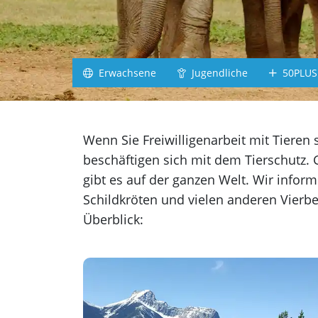
Südafrika
Irland
Schottland
Erwachsene
Jugendliche
50PLUS
Jamaika
alle Länder
Wenn Sie Freiwilligenarbeit mit Tieren 
Gr
beschäftigen sich mit dem Tierschutz. G
gibt es auf der ganzen Welt. Wir inform
Schildkröten und vielen anderen Vierbe
Überblick: