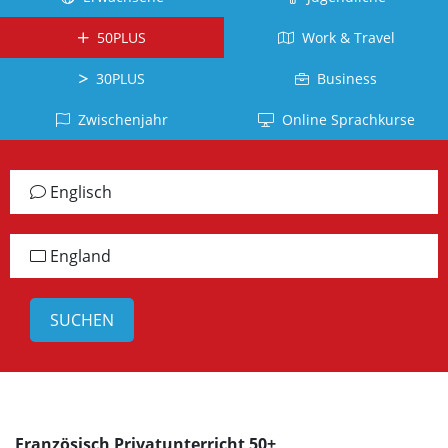
Kuba
Kanada
Tahiti
Brasilien
Ecuador
50PLUS
Work & Travel
Neuseeland
La
Deutsch
Réunion
Kolumbien
Südafrika
Deutschland
30PLUS
Business
Belgien
Dominikanische
Irland
Japanisch
Zwischenjahr
Online Sprachkurse
Republik
Arabisch
Schottland
Japan
Chile
Jordanien
Jamaika
Vietnamesisch
Englisch
Peru
Türkisch
alle
Vietnam
Panama
Länder
Türkei
Russisch
England
alle
Griechisch
Lettland
Länder
Griechenland
Chinesisch
China
Taiwan
Koreanisch
Französisch Privatunterricht 50+