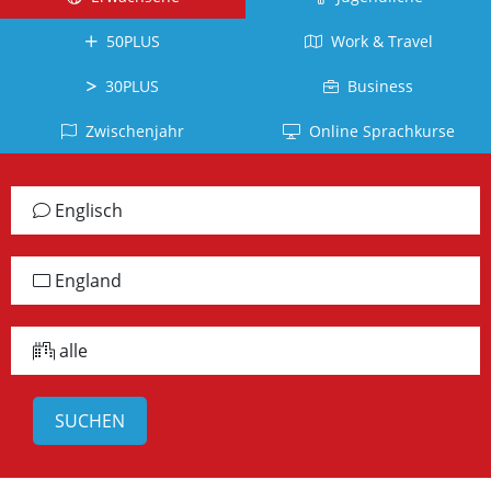
Kuba
Kanada
Tahiti
Brasilien
Ecuador
50PLUS
Work & Travel
Neuseeland
La
Deutsch
Réunion
Kolumbien
Südafrika
Deutschland
30PLUS
Business
Belgien
Dominikanische
Irland
Japanisch
Zwischenjahr
Online Sprachkurse
Republik
Arabisch
Schottland
Japan
Chile
Jordanien
Jamaika
Vietnamesisch
Englisch
Peru
Türkisch
alle
Vietnam
Panama
Länder
Türkei
Russisch
England
alle
Griechisch
Lettland
Länder
Griechenland
alle
Chinesisch
China
Taiwan
Koreanisch