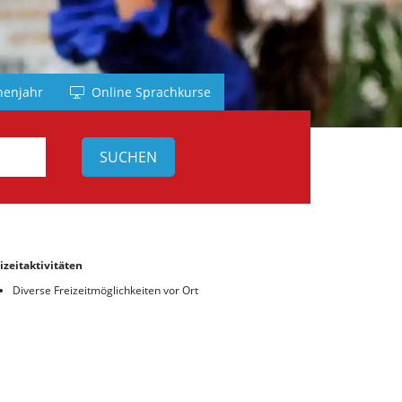
nd
h
enjahr
Online Sprachkurse
sch
h
izeitaktivitäten
Diverse Freizeitmöglichkeiten vor Ort