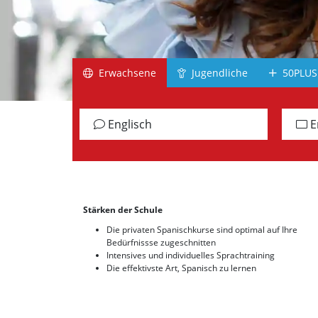
Südafrika
Irland
Schottland
Erwachsene
Jugendliche
50PLUS
Jamaika
alle Länder
Englisch
E
Gr
Stärken der Schule
Die privaten Spanischkurse sind optimal auf Ihre
Bedürfnissse zugeschnitten
Intensives und individuelles Sprachtraining
Die effektivste Art, Spanisch zu lernen