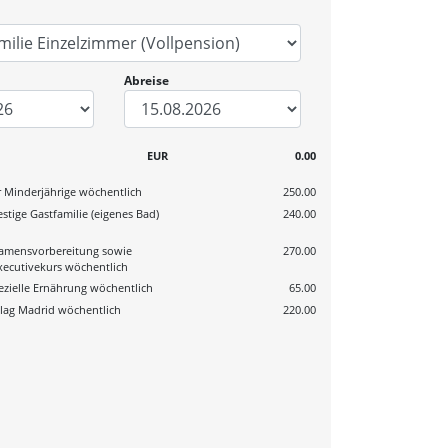
Abreise
EUR
0.00
r Minderjährige wöchentlich
250.00
stige Gastfamilie (eigenes Bad)
240.00
h
xamensvorbereitung sowie
270.00
xecutivekurs wöchentlich
ezielle Ernährung wöchentlich
65.00
lag Madrid wöchentlich
220.00