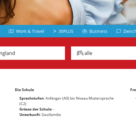
Belgien
Dominikanische
Deutschla
Republik
Arabisch
Japanisc
Chile
Jordanien
Japan
Peru
Work & Travel
30PLUS
Business
Zwisch
Türkisch
Vietnamesi
Panama
Türkei
Vietnam
alle Länder
ngland
alle
Griechisch
Russisc
Chinesisch
iechenland
Lettland
China
Taiwan
Die Schule
Fre
Koreanisch
Sprachstufen
: Anfänger (A0) bis Niveau Muttersprache
Korea
(C2)
Grösse der Schule
: -
Unterkunft
: Gastfamilie