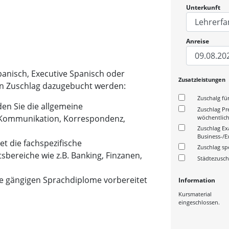
Unterkunft
Anreise
panisch, Executive Spanisch oder
Zusatzleistungen
n Zuschlag dazugebucht werden:
Zuschalg fü
en Sie die allgemeine
Zuschlag Pre
. Kommunikation, Korrespondenz,
wöchentlic
Zuschlag E
Business-/E
et die fachspezifische
Zuschlag sp
bereiche wie z.B. Banking, Finzanen,
Städtezusch
ie gängigen Sprachdiplome vorbereitet
Information
Kursmaterial
eingeschlossen.