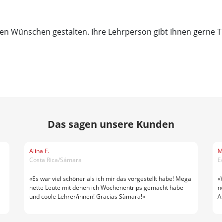
hren Wünschen gestalten. Ihre Lehrperson gibt Ihnen gerne Ti
Das sagen unsere Kunden
Alina F.
M
Costa Rica/Sámara
E
«Es war viel schöner als ich mir das vorgestellt habe! Mega
«
nette Leute mit denen ich Wochenentrips gemacht habe
n
und coole Lehrer/innen! Gracias Sàmara!»
A