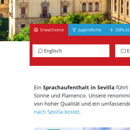
Südafrika
Irland
Schottland
Erwachsene
Jugendliche
50PLUS
Jamaika
alle Länder
Englisch
E
Gr
Ein
Sprachaufenthalt in Sevilla
führt
Sonne und Flamenco. Unsere renommier
von hoher Qualität und ein umfassende
nach Sevilla kostet
.