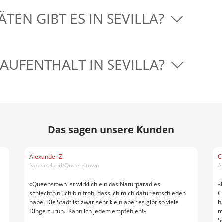
ÄTEN GIBT ES IN SEVILLA?
AUFENTHALT IN SEVILLA?
Das sagen unsere Kunden
Alexander Z.
C
Neuseeland/Queenstown
A
«Queenstown ist wirklich ein das Naturparadies
«
schlechthin! Ich bin froh, dass ich mich dafür entschieden
C
habe. Die Stadt ist zwar sehr klein aber es gibt so viele
h
Dinge zu tun.. Kann ich jedem empfehlen!»
m
S