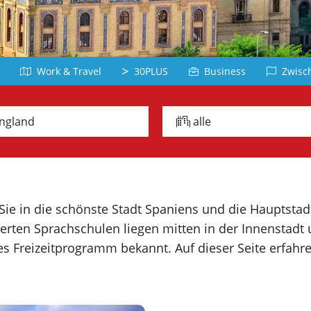
Belgien
Dominikanische
Deutschla
Republik
Arabisch
Japanisc
Chile
Jordanien
Japan
Peru
Work & Travel
30PLUS
Business
Zwisch
Türkisch
Vietnamesi
Panama
Türkei
Vietnam
alle Länder
ngland
alle
Griechisch
Russisc
Chinesisch
iechenland
Lettland
China
Taiwan
 Sie in die schönste Stadt Spaniens und die Hauptstad
Koreanisch
ten Sprachschulen liegen mitten in der Innenstadt 
Korea
s Freizeitprogramm bekannt. Auf dieser Seite erfahr