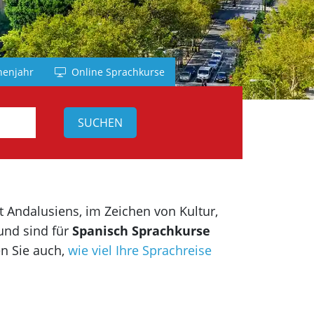
nd
h
enjahr
Online Sprachkurse
sch
h
t Andalusiens, im Zeichen von Kultur,
und sind für
Spanisch Sprachkurse
en Sie auch,
wie viel Ihre Sprachreise