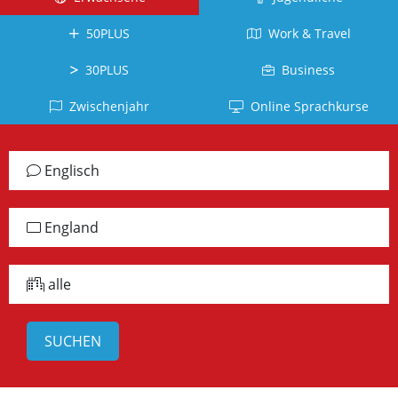
Kuba
Kanada
Tahiti
Brasilien
Ecuador
50PLUS
Work & Travel
Neuseeland
La
Deutsch
Réunion
Kolumbien
Südafrika
Deutschland
30PLUS
Business
Belgien
Dominikanische
Irland
Japanisch
Zwischenjahr
Online Sprachkurse
Republik
Arabisch
Schottland
Japan
Chile
Jordanien
Jamaika
Vietnamesisch
Englisch
Peru
Türkisch
alle
Vietnam
Panama
Länder
Türkei
Russisch
England
alle
Griechisch
Lettland
Länder
Griechenland
alle
Chinesisch
China
Taiwan
Koreanisch